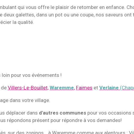
mbulant qui vous offre le plaisir de retomber en enfance. C
 deux galettes, dans un pot ou une coupe, nos saveurs ont to
cier la qualité.
loin pour vos événements !
s de
Villers-Le-Bouillet,
Waremme
,
Faimes
et
Verlaine
(Chap
age dans votre village.
us déplacer dans
d'autres communes
pour vos occasions sp
nous répondons présent pour répondre à vos demandes!
s, sur des zonings… à Waremme comme aux alentours : Ville