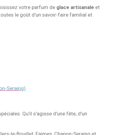
hoisissez votre parfum de
glace artisanale
et
utes le goût d’un savoir-faire familial et
on-Seraing)
.
éciales. Qu'il s'agisse d'une fête, d'un
rs-le-Bouillet, Faimes, Chapon-Seraing et