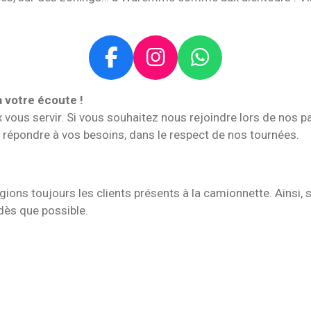
F
I
W
a
n
h
 votre écoute !
c
s
a
 vous servir. Si vous souhaitez nous rejoindre lors de nos p
e
t
t
 répondre à vos besoins, dans le respect de nos tournées.
b
a
s
o
g
A
o
r
p
égions toujours les clients présents à la camionnette. Ainsi
k
a
p
dès que possible.
m